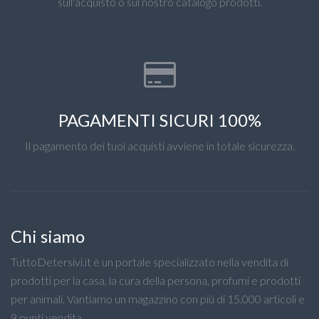
sull'acquisto o sul nostro catalogo prodotti.
PAGAMENTI SICURI 100%
Il pagamento dei tuoi acquisti avviene in totale sicurezza.
Chi siamo
TuttoDetersivi.it è un portale specializzato nella vendita di
prodotti per la casa, la cura della persona, profumi e prodotti
per animali. Vantiamo un magazzino con più di 15.000 articoli e
9 punti vendita.