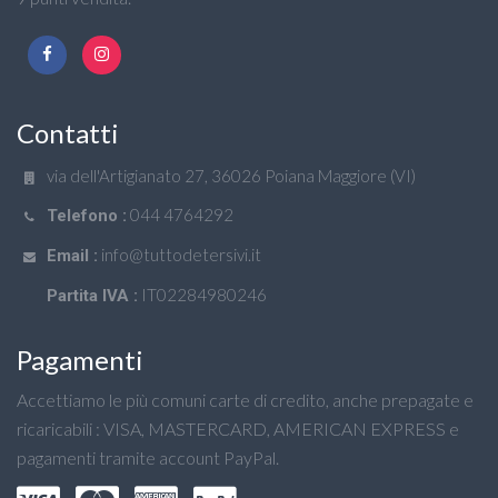
Contatti
via dell'Artigianato 27, 36026 Poiana Maggiore (VI)
044 4764292
Telefono :
info@tuttodetersivi.it
Email :
IT02284980246
Partita IVA :
Pagamenti
Accettiamo le più comuni carte di credito, anche prepagate e
ricaricabili : VISA, MASTERCARD, AMERICAN EXPRESS e
pagamenti tramite account PayPal.