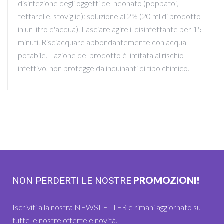
disinfezione degli oggetti del neonato (poppatoi,
tettarelle, stoviglie): soluzione al 2% (20 ml di prodotto
in un litro d'acqua). Lasciare agire il disinfettante per 15
minuti. Risciacquare abbondantemente con acqua
potabile. L'azione del prodotto è limitata al rischio
infettivo, non protegge da inquinanti di tipo chimico.
PROMOZIONI!
NON PERDERTI LE NOSTRE
Iscriviti alla nostra NEWSLETTER e rimani aggiornato su
tutte le nostre offerte e novità.