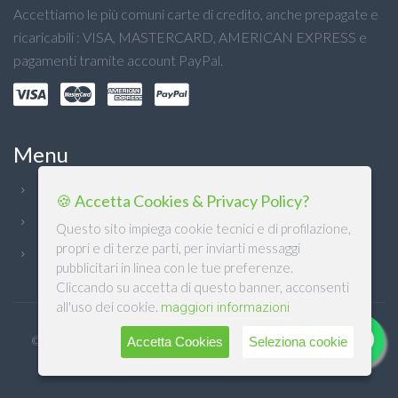
Accettiamo le più comuni carte di credito, anche prepagate e
ricaricabili : VISA, MASTERCARD, AMERICAN EXPRESS e
pagamenti tramite account PayPal.
Menu
Chi Siamo
🍪 Accetta Cookies & Privacy Policy?
Condizioni generali
Questo sito impiega cookie tecnici e di profilazione,
propri e di terze parti, per inviarti messaggi
Privacy
pubblicitari in linea con le tue preferenze.
Cliccando su accetta di questo banner, acconsenti
all'uso dei cookie.
maggiori informazioni
© DB DETERSIVI Srl 2022. Design & Software mCommerce by
Accetta Cookies
Seleziona cookie
M.SOFT Srl