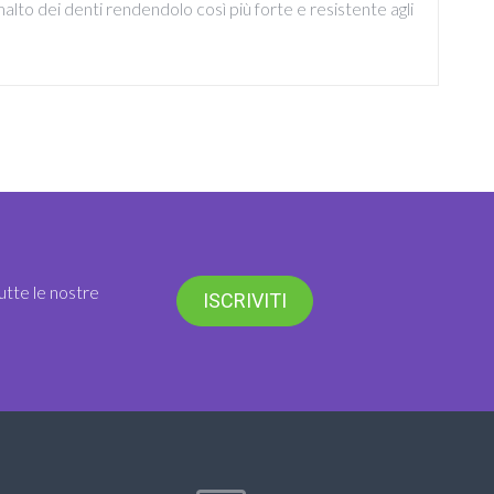
malto dei denti rendendolo così più forte e resistente agli
utte le nostre
ISCRIVITI