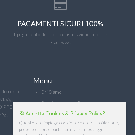
PAGAMENTI SICURI 100%
Il pagamento dei tuoi acquisti avviene in totale
sicurezza.
Menu
di credito,
Chi Siamo
 VISA,
Condizioni generali
XPRESS e
🍪 Accetta Cookies & Privacy Policy?
Privacy
Pal.
Questo sito impiega cookie tecnici e di profilazione,
propri e di terze parti, per inviarti messaggi