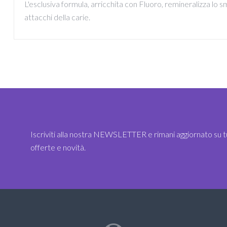
L'esclusiva formula, arricchita con Fluoro, remineralizza lo s
attacchi della carie.
Iscriviti alla nostra NEWSLETTER e rimani aggiornato su t
offerte e novità.