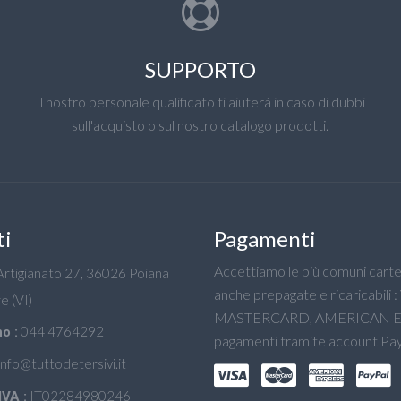
SUPPORTO
Il nostro personale qualificato ti aiuterà in caso di dubbi
sull'acquisto o sul nostro catalogo prodotti.
ti
Pagamenti
Accettiamo le più comuni carte 
'Artigianato 27, 36026 Poiana
anche prepagate e ricaricabili :
e (VI)
MASTERCARD, AMERICAN E
044 4764292
o :
pagamenti tramite account Pay
info@tuttodetersivi.it
IT02284980246
IVA :