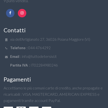
9 punti vendita.
Contatti
via dell'Artigianato 27, 36026 Poiana Maggiore (VI)
044 4764292
Telefono :
info@tuttodetersivi.it
Email :
IT02284980246
Partita IVA :
Pagamenti
Accettiamo le più comuni carte di credito, anche prepagate e
ricaricabili : VISA, MASTERCARD, AMERICAN EXPRESS e
pagamenti tramite account PayPal.