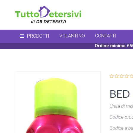
VOLANTINO
CONTATTI
PRODOTTI
Ordine minimo €50
BED 
Unità di mis
Codice prod
Codice a ba