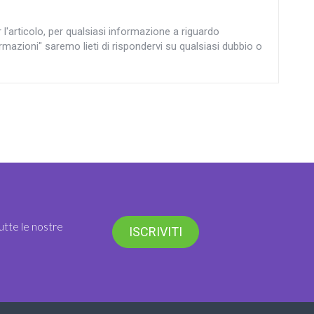
articolo, per qualsiasi informazione a riguardo
rmazioni" saremo lieti di rispondervi su qualsiasi dubbio o
utte le nostre
ISCRIVITI