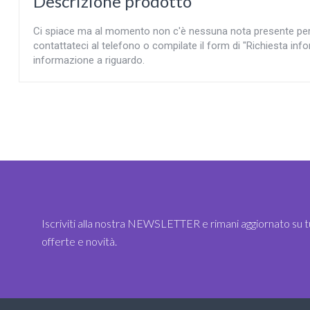
Descrizione prodotto
Ci spiace ma al momento non c'è nessuna nota presente per l'
contattateci al telefono o compilate il form di "Richiesta info
informazione a riguardo.
Iscriviti alla nostra NEWSLETTER e rimani aggiornato su t
offerte e novità.