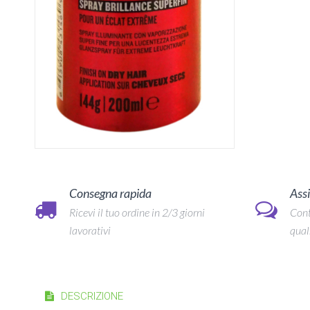
Consegna rapida
Assi
Ricevi il tuo ordine in 2/3 giorni
Cont
lavorativi
qual
DESCRIZIONE