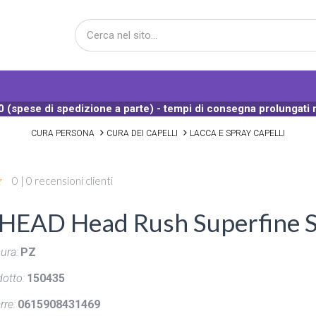
 (spese di spedizione a parte) - tempi di consegna prolungati 
CURA PERSONA
CURA DEI CAPELLI
LACCA E SPRAY CAPELLI
0 | 0 recensioni clienti
HEAD Head Rush Superfine Sh
ura:
PZ
otto:
150435
rre:
0615908431469