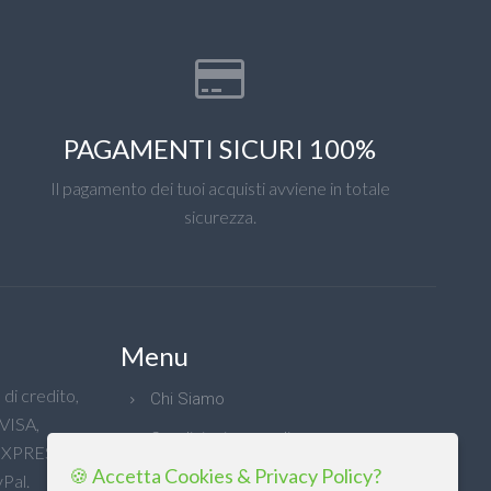
PAGAMENTI SICURI 100%
Il pagamento dei tuoi acquisti avviene in totale
sicurezza.
Menu
di credito,
Chi Siamo
 VISA,
Condizioni generali
XPRESS e
🍪 Accetta Cookies & Privacy Policy?
Privacy
Pal.