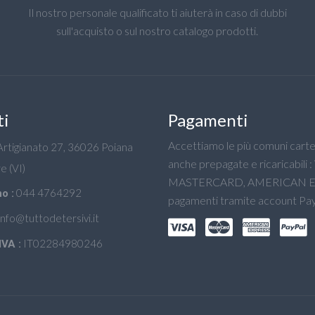
Il nostro personale qualificato ti aiuterà in caso di dubbi
sull'acquisto o sul nostro catalogo prodotti.
ti
Pagamenti
Accettiamo le più comuni carte 
'Artigianato 27, 36026 Poiana
anche prepagate e ricaricabili :
e (VI)
MASTERCARD, AMERICAN E
044 4764292
o :
pagamenti tramite account Pay
info@tuttodetersivi.it
IT02284980246
IVA :