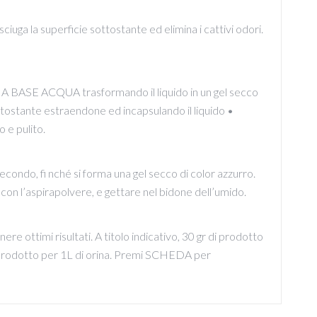
sciuga la superficie sottostante ed elimina i cattivi odori.
SE ACQUA trasformando il liquido in un gel secco
ttostante estraendone ed incapsulando il liquido •
 e pulito.
secondo, fi nché si forma una gel secco di color azzurro.
 con l’aspirapolvere, e gettare nel bidone dell’umido.
 ottimi risultati. A titolo indicativo, 30 gr di prodotto
di prodotto per 1L di orina. Premi SCHEDA per