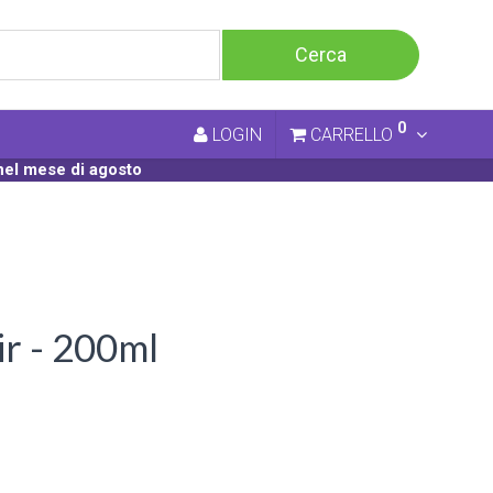
0
LOGIN
CARRELLO
nel mese di agosto
r - 200ml