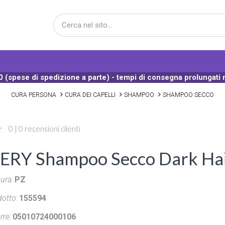
 (spese di spedizione a parte) - tempi di consegna prolungati 
CURA PERSONA
CURA DEI CAPELLI
SHAMPOO
SHAMPOO SECCO
0 | 0 recensioni clienti
ERY Shampoo Secco Dark Hai
ura:
PZ
otto:
155594
rre:
05010724000106