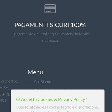
PAGAMENTI SICURI 100%
Il pagamento dei tuoi acquisti avviene in totale
sicurezza.
Menu
di credito,
Chi Siamo
 VISA,
Condizioni generali
XPRESS e
🍪 Accetta Cookies & Privacy Policy?
Privacy
Pal.
Questo sito impiega cookie tecnici e di profilazione,