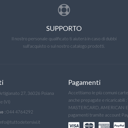
SUPPORTO
Il nostro personale qualificato ti aiuterà in caso di dubbi
sull'acquisto o sul nostro catalogo prodotti.
ti
Pagamenti
Accettiamo le più comuni carte 
'Artigianato 27, 36026 Poiana
anche prepagate e ricaricabili :
e (VI)
MASTERCARD, AMERICAN E
044 4764292
o :
pagamenti tramite account Pay
info@tuttodetersivi.it