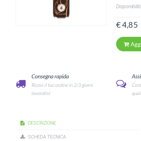
Disponibilità
€ 4,85
Agg
Consegna rapida
Assi
Ricevi il tuo ordine in 2/3 giorni
Cont
lavorativi
qual
DESCRIZIONE
SCHEDA TECNICA