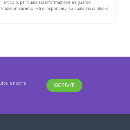
articolo, per qualsiasi informazione a riguardo
rmazioni" saremo lieti di rispondervi su qualsiasi dubbio o
utte le nostre
ISCRIVITI