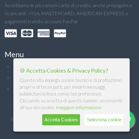
Accettiamo le più comuni carte di credito, anche prepagate e
ricaricabili : VISA, MASTERCARD, AMERICAN EXPRESS e
pagamenti tramite account PayPal.
Menu
Chi Siamo
🍪 Accetta Cookies & Privacy Policy?
Condizioni generali
Questo sito impiega cookie tecnici e di profilazione,
propri e di terze parti, per inviarti messaggi
Privacy
pubblicitari in linea con le tue preferenze.
Cliccando su accetta di questo banner, acconsenti
all'uso dei cookie.
maggiori informazioni
© DB DETERSIVI Srl 2022. Design & Software mCommerce by
Accetta Cookies
Seleziona cookie
M.SOFT Srl