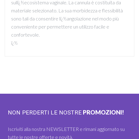
sullï¿½ecosistema vaginale. La cannula è costituita da
materiale selezionato. La sua morbidezza e flessibilità
sono tali da consentire lï¿½angolazione nel modo più
conveniente per permettere un utilizzo facile e
confortevole.
ï¿½
PROMOZIONI!
NON PERDERTI LE NOSTRE
Iscriviti alla nostra NEWSLETTER e rimani aggiornato su
tutte le nostre offerte e novità.