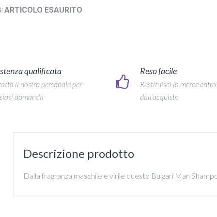
:
ARTICOLO ESAURITO
stenza qualificata
Reso facile
atta il nostro personale per
Restituisci la merce entro
siasi domanda
dall'acquisto
Descrizione prodotto
Dalla fragranza maschile e virile questo Bulgari Man Shampoo