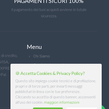
PAGAMENTI SICURI 100%
Il pagamento dei tuoi acquisti avviene in totale
sicurezza.
Menu
di credito,
Chi Siamo
 VISA,
Condizioni generali
XPRESS e
🍪 Accetta Cookies & Privacy Policy?
Privacy
Pal.
Questo sito impiega cookie tecnici e di profilazione,
propri e di terze parti, per inviarti messaggi
pubblicitari in linea con le tue preferenze.
Cliccando su accetta di questo banner, acconsenti
all'uso dei cookie.
maggiori informazioni