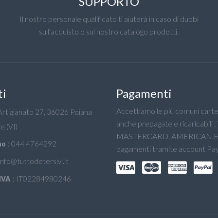
SUPPORTO
Il nostro personale qualificato ti aiuterà in caso di dubbi
sull'acquisto o sul nostro catalogo prodotti.
ti
Pagamenti
Accettiamo le più comuni carte 
'Artigianato 27, 36026 Poiana
anche prepagate e ricaricabili :
e (VI)
MASTERCARD, AMERICAN E
044 4764292
o :
pagamenti tramite account Pay
info@tuttodetersivi.it
IT02284980246
IVA :