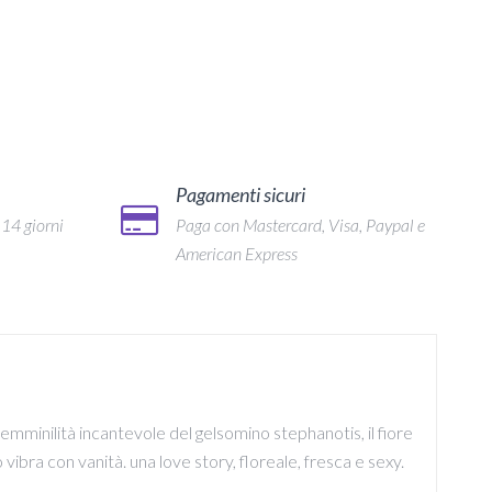
Pagamenti sicuri
 14 giorni
Paga con Mastercard, Visa, Paypal e
American Express
 femminilità incantevole del gelsomino stephanotis, il fiore
dro vibra con vanità. una love story, floreale, fresca e sexy.