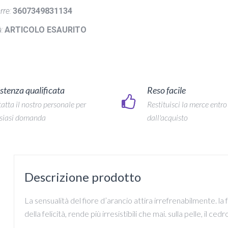
rre:
3607349831134
:
ARTICOLO ESAURITO
stenza qualificata
Reso facile
atta il nostro personale per
Restituisci la merce entro
siasi domanda
dall'acquisto
Descrizione prodotto
La sensualità del fiore d’arancio attira irrefrenabilmente. la
della felicità, rende più irresistibili che mai. sulla pelle, il ce