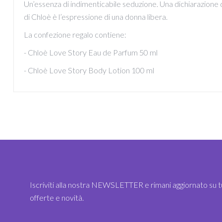
Un’essenza di indimenticabile seduzione. Una dichiarazione d
di Chloè è l’espressione di una donna libera.
La confezione regalo contiene:
- Chloè Love Story Eau de Parfum 50 ml
- Chloè Love Story Body Lotion 100 ml
Iscriviti alla nostra NEWSLETTER e rimani aggiornato su t
offerte e novità.