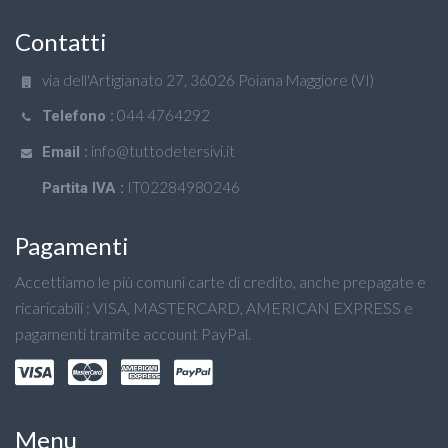
Contatti
via dell'Artigianato 27, 36026 Poiana Maggiore (VI)
044 4764292
Telefono :
info@tuttodetersivi.it
Email :
IT02284980246
Partita IVA :
Pagamenti
Accettiamo le più comuni carte di credito, anche prepagate e
ricaricabili : VISA, MASTERCARD, AMERICAN EXPRESS e
pagamenti tramite account PayPal.
Menu