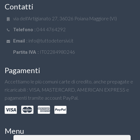
Contatti
via dell'Artigianato 27, 36026 Poiana Maggiore (VI)
044 4764292
Telefono :
info@tuttodetersivi.it
Email :
IT02284980246
Partita IVA :
Pagamenti
Accettiamo le più comuni carte di credito, anche prepagate e
ricaricabili : VISA, MASTERCARD, AMERICAN EXPRESS e
pagamenti tramite account PayPal.
Menu