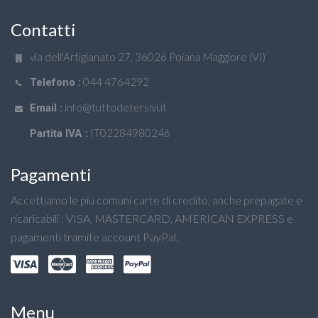
Contatti
via dell'Artigianato 27, 36026 Poiana Maggiore (VI)
044 4764292
Telefono :
info@tuttodetersivi.it
Email :
IT02284980246
Partita IVA :
Pagamenti
Accettiamo le più comuni carte di credito, anche prepagate e
ricaricabili : VISA, MASTERCARD, AMERICAN EXPRESS e
pagamenti tramite account PayPal.
Menu