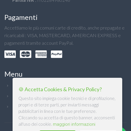
IT02284980246
Partita IVA :
Pagamenti
Accettiamo le più comuni carte di credito, anche prepagate e
ricaricabili : VISA, MASTERCARD, AMERICAN EXPRESS e
pagamenti tramite account PayPal.
Menu
Chi Siamo
🍪 Accetta Cookies & Privacy Policy?
Condizioni generali
Questo sito impiega cookie tecnici e di profilazione,
propri e di terze parti, per inviarti messaggi
Privacy
pubblicitari in linea con le tue preferenze.
Cliccando su accetta di questo banner, acconsenti
all'uso dei cookie.
maggiori informazioni