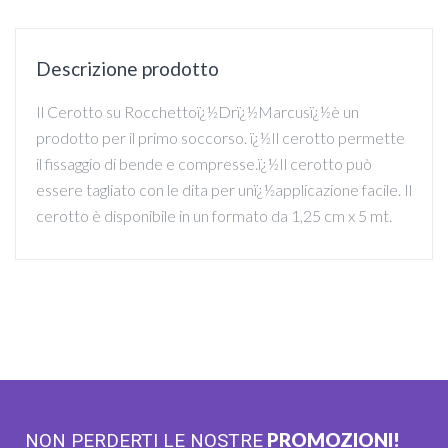
Descrizione prodotto
Il Cerotto su Rocchettoï¿½Drï¿½Marcusï¿½è un
prodotto per il primo soccorso. ï¿½Il cerotto permette
il fissaggio di bende e compresse.ï¿½Il cerotto può
essere tagliato con le dita per unï¿½applicazione facile. Il
cerotto è disponibile in un formato da 1,25 cm x 5 mt.
PROMOZIONI!
NON PERDERTI LE NOSTRE