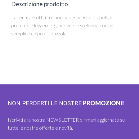
Descrizione prodotto
La tenuta è ottima e non appesantisce i capelli; il
profumo è leggero e gradevole e si elimina con un
semplice colpo di spazzola.
PROMOZIONI!
NON PERDERTI LE NOSTRE
Iscriviti alla nostra NEWSLETTER e rimani aggiornato su
tutte le nostre offerte e novità.