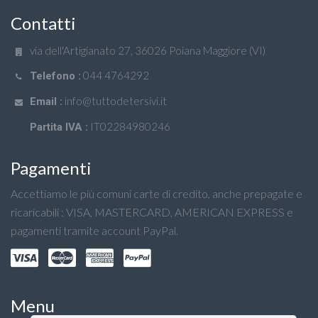
Contatti
via dell'Artigianato 27, 36026 Poiana Maggiore (VI)
044 4764292
Telefono :
info@tuttodetersivi.it
Email :
IT02284980246
Partita IVA :
Pagamenti
Accettiamo le più comuni carte di credito, anche prepagate e
ricaricabili : VISA, MASTERCARD, AMERICAN EXPRESS e
pagamenti tramite account PayPal.
Menu