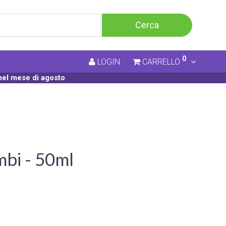
0
LOGIN
CARRELLO
nel mese di agosto
bi - 50ml