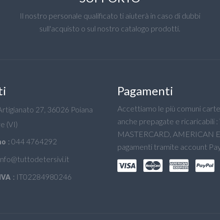
Il nostro personale qualificato ti aiuterà in caso di dubbi
sull'acquisto o sul nostro catalogo prodotti.
ti
Pagamenti
Accettiamo le più comuni carte 
'Artigianato 27, 36026 Poiana
anche prepagate e ricaricabili :
e (VI)
MASTERCARD, AMERICAN E
044 4764292
o :
pagamenti tramite account Pay
info@tuttodetersivi.it
IT02284980246
IVA :