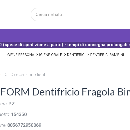
 (spese di spedizione a parte) - tempi di consegna prolungati 
IGIENE PERSONA
IGIENE ORALE
DENTIFRICI
DENTIFRICI BAMBINI
0 | 0 recensioni clienti
ORM Dentifricio Fragola Bim
ura:
PZ
otto:
154350
rre:
8056772950069