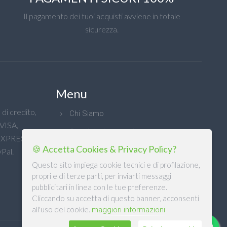
Il pagamento dei tuoi acquisti avviene in totale
sicurezza.
Menu
di credito,
Chi Siamo
 VISA,
Condizioni generali
XPRESS e
🍪 Accetta Cookies & Privacy Policy?
Privacy
Pal.
Questo sito impiega cookie tecnici e di profilazione,
propri e di terze parti, per inviarti messaggi
pubblicitari in linea con le tue preferenze.
Cliccando su accetta di questo banner, acconsenti
all'uso dei cookie.
maggiori informazioni