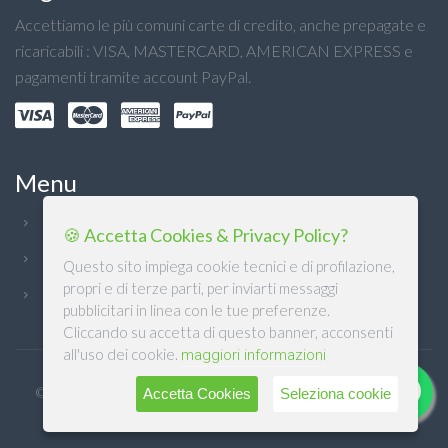
Accettiamo le più comuni carte di credito, anche prepagate e
ricaricabili : VISA, MASTERCARD, AMERICAN EXPRESS e
pagamenti tramite account PayPal.
Menu
Chi Siamo
🍪 Accetta Cookies & Privacy Policy?
Condizioni generali
Questo sito impiega cookie tecnici e di profilazione,
propri e di terze parti, per inviarti messaggi
Privacy
pubblicitari in linea con le tue preferenze.
Cliccando su accetta di questo banner, acconsenti
all'uso dei cookie.
maggiori informazioni
© DB DETERSIVI Srl 2022. Design & Software mCommerce by
Accetta Cookies
Seleziona cookie
M.SOFT Srl