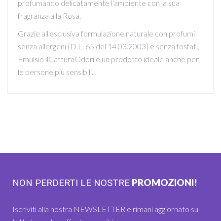
profumando delicatamente l'ambiente con la sua
fragranza alla Rosa.
Grazie all'esclusiva formulazione naturale con profumi
senza allergeni (D.L. 65 del 14.03.2003) e senza fosfati,
Emulsio ilCatturaOdori è un prodotto ideale anche per
le persone più sensibili.
PROMOZIONI!
NON PERDERTI LE NOSTRE
Iscriviti alla nostra NEWSLETTER e rimani aggiornato su