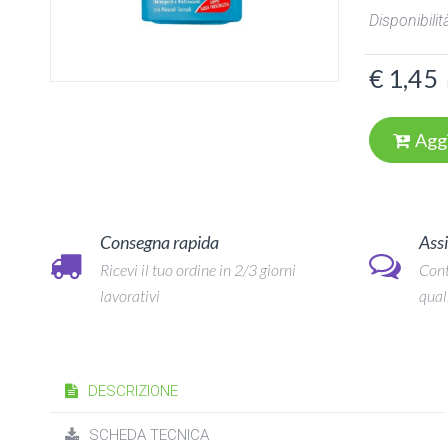
Disponibilità
€ 1,45
Agg
Consegna rapida
Assi
Ricevi il tuo ordine in 2/3 giorni
Cont
lavorativi
qual
DESCRIZIONE
SCHEDA TECNICA