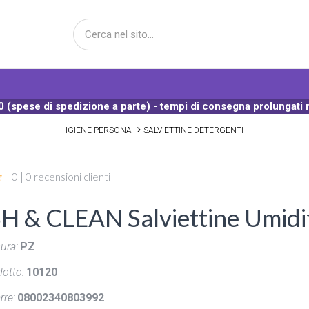
 (spese di spedizione a parte) - tempi di consegna prolungati 
IGIENE PERSONA
SALVIETTINE DETERGENTI
0 | 0 recensioni clienti
 & CLEAN Salviettine Umidifi
ura:
PZ
otto:
10120
rre:
08002340803992