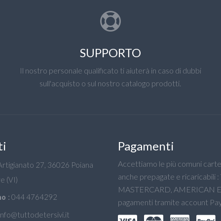
SUPPORTO
Il nostro personale qualificato ti aiuterà in caso di dubbi
sull'acquisto o sul nostro catalogo prodotti.
ti
Pagamenti
Accettiamo le più comuni carte 
'Artigianato 27, 36026 Poiana
anche prepagate e ricaricabili :
e (VI)
MASTERCARD, AMERICAN E
044 4764292
o :
pagamenti tramite account Pay
info@tuttodetersivi.it