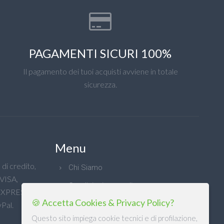
PAGAMENTI SICURI 100%
Il pagamento dei tuoi acquisti avviene in totale
sicurezza.
Menu
di credito,
Chi Siamo
 VISA,
Condizioni generali
XPRESS e
🍪 Accetta Cookies & Privacy Policy?
Privacy
Pal.
Questo sito impiega cookie tecnici e di profilazione,