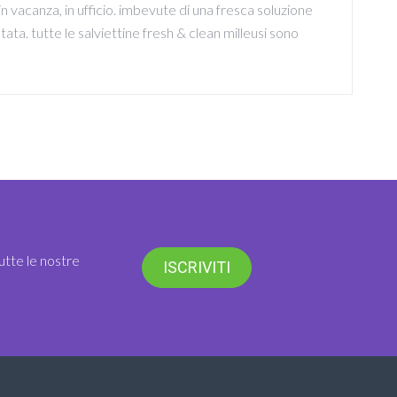
 in vacanza, in ufficio. imbevute di una fresca soluzione
ata. tutte le salviettine fresh & clean milleusi sono
utte le nostre
ISCRIVITI