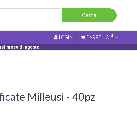
0
LOGIN
CARRELLO
nel mese di agosto
cate Milleusi - 40pz