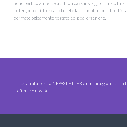
Sono particolarmente utili fuori casa, in viaggio, in macchina,
detergono e rinfrescano la pelle lasciandola morbida ed idrat
dermatologicamente testate ed ipoallergeniche.
Iscriviti alla nostra NEWSLETTER e rimani aggiornato su t
offerte e novità.