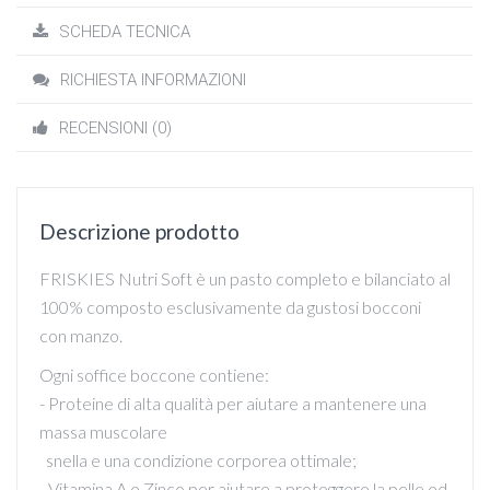
SCHEDA TECNICA
RICHIESTA INFORMAZIONI
RECENSIONI (0)
Descrizione prodotto
FRISKIES Nutri Soft è un pasto completo e bilanciato al
100% composto esclusivamente da gustosi bocconi
con manzo.
Ogni soffice boccone contiene:
- Proteine di alta qualità per aiutare a mantenere una
massa muscolare
snella e una condizione corporea ottimale;
- Vitamina A e Zinco per aiutare a proteggere la pelle ed