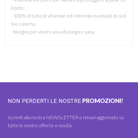
il pelo;
- 100% di tutte le vitamine ed i minerali essenziali di cui il
tuo cane ha
bisogno per vivere una vita lunga e sana.
PROMOZIONI!
NON PERDERTI LE NOSTRE
Iscriviti alla nostra NEWSLETTER e rimani aggiornato su
tutte le nostre offerte e novità.