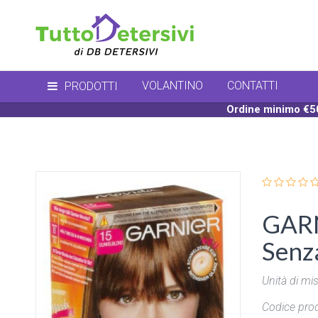
VOLANTINO
CONTATTI
PRODOTTI
Ordine minimo €50
GARN
Senz
Unità di mis
Codice prod