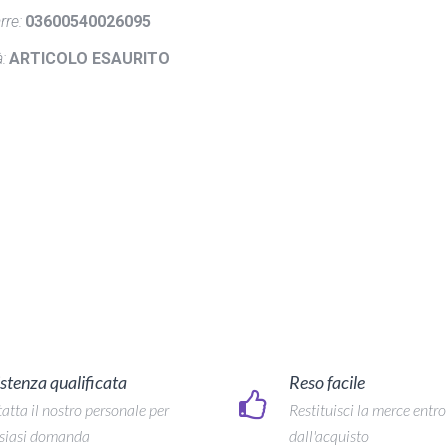
rre:
03600540026095
:
ARTICOLO ESAURITO
stenza qualificata
Reso facile
atta il nostro personale per
Restituisci la merce entro
siasi domanda
dall'acquisto