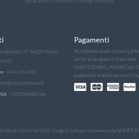
sull'acquisto o sul nostro catalogo prodotti.
ti
Pagamenti
Accettiamo le più comuni carte 
'Artigianato 27, 36026 Poiana
anche prepagate e ricaricabili :
e (VI)
MASTERCARD, AMERICAN E
044 4764292
o :
pagamenti tramite account Pay
info@tuttodetersivi.it
IT02284980246
IVA :
© DB DETERSIVI Srl 2022. Design & Software mCommerce by
M.SOFT Sr