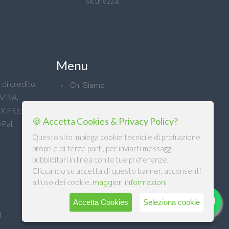
sicurezza.
Menu
di credito,
Chi Siamo
 VISA,
Condizioni generali
XPRESS e
🍪 Accetta Cookies & Privacy Policy?
Privacy
Pal.
Questo sito impiega cookie tecnici e di profilazione,
propri e di terze parti, per inviarti messaggi
pubblicitari in linea con le tue preferenze.
Cliccando su accetta di questo banner, acconsenti
all'uso dei cookie.
maggiori informazioni
Accetta Cookies
Seleziona cookie
l