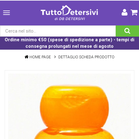
Ordine minimo €50 (spese di spedizione a parte) - tempi di
consegna prolungati nel mese di agosto
HOME PAGE
DETTAGLIO SCHEDA PRODOTTO