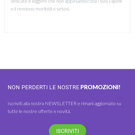
delicate e leggere che non appesantiscono i tuoi capelli
e li rendono moribidi e setosi.
PROMOZIONI!
NON PERDERTI LE NOSTRE
Iscriviti alla nostra NEWSLETTER e rimani aggiornato su
tutte le nostre offerte e novità.
ISCRIVITI