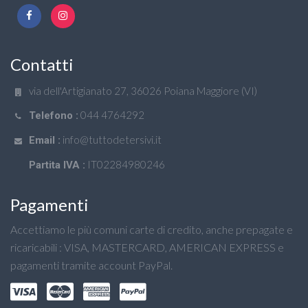
Contatti
via dell'Artigianato 27, 36026 Poiana Maggiore (VI)
044 4764292
Telefono :
info@tuttodetersivi.it
Email :
IT02284980246
Partita IVA :
Pagamenti
Accettiamo le più comuni carte di credito, anche prepagate e
ricaricabili : VISA, MASTERCARD, AMERICAN EXPRESS e
pagamenti tramite account PayPal.