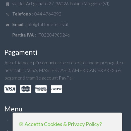
via dell'Artigianato 27, 36026 Poiana Maggiore (VI)
044 4764292
Telefono :
info@tuttodetersivi.it
Email :
IT02284980246
Partita IVA :
Pagamenti
Accettiamo le più comuni carte di credito, anche prepagate e
ricaricabili : VISA, MASTERCARD, AMERICAN EXPRESS e
pagamenti tramite account PayPal.
Menu
Chi Siamo
🍪 Accetta Cookies & Privacy Policy?
Condizioni generali