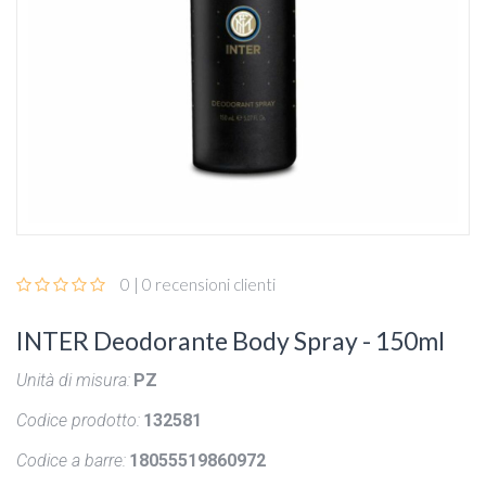
0 | 0 recensioni clienti
INTER Deodorante Body Spray - 150ml
Unità di misura:
PZ
Codice prodotto:
132581
Codice a barre:
18055519860972