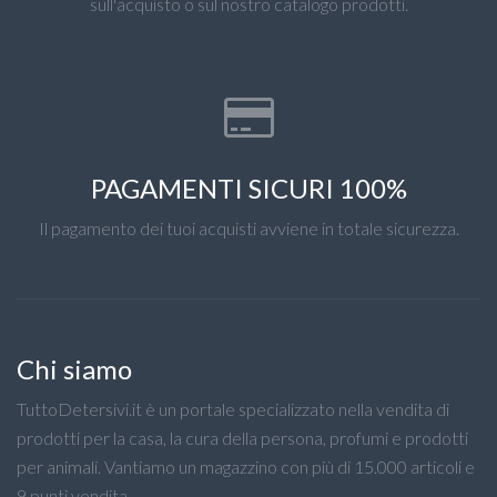
sull'acquisto o sul nostro catalogo prodotti.
PAGAMENTI SICURI 100%
Il pagamento dei tuoi acquisti avviene in totale sicurezza.
Chi siamo
TuttoDetersivi.it è un portale specializzato nella vendita di
prodotti per la casa, la cura della persona, profumi e prodotti
per animali. Vantiamo un magazzino con più di 15.000 articoli e
9 punti vendita.