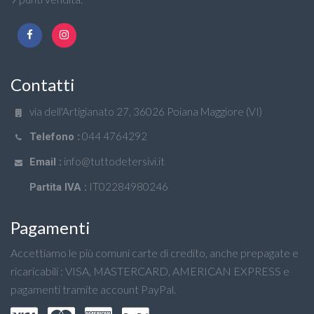
Contatti
via dell'Artigianato 27, 36026 Poiana Maggiore (VI)
044 4764292
Telefono :
info@tuttodetersivi.it
Email :
IT02284980246
Partita IVA :
Pagamenti
Accettiamo le più comuni carte di credito, anche prepagate e
ricaricabili : VISA, MASTERCARD, AMERICAN EXPRESS e
pagamenti tramite account PayPal.