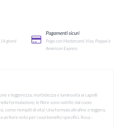
Pagamenti sicuri
 14 giorni
Paga con Mastercard, Visa, Paypal e
American Express
ne e leggerezza, morbidezza e luminosità ai capelli
 nella formulazione, le fibre sono nutrite dal cuoio
i, come riempiti di vita! Una formula ultrafine e leggera,
da un fiore noto per i suoi benefici specifici. Rosa -