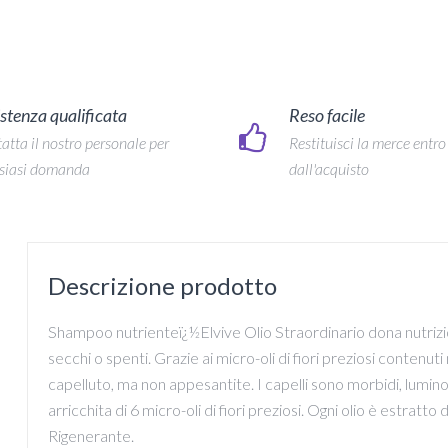
stenza qualificata
Reso facile
atta il nostro personale per
Restituisci la merce entro
siasi domanda
dall'acquisto
Descrizione prodotto
Shampoo nutrienteï¿½Elvive Olio Straordinario dona nutrizio
secchi o spenti. Grazie ai micro-oli di fiori preziosi contenuti
capelluto, ma non appesantite. I capelli sono morbidi, luminos
arricchita di 6 micro-oli di fiori preziosi. Ogni olio è estratto 
Rigenerante.