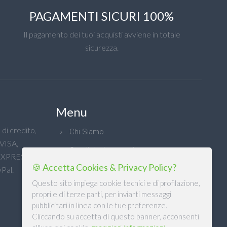
PAGAMENTI SICURI 100%
Il pagamento dei tuoi acquisti avviene in totale
sicurezza.
Menu
di credito,
Chi Siamo
 VISA,
Condizioni generali
XPRESS e
🍪 Accetta Cookies & Privacy Policy?
Privacy
Pal.
Questo sito impiega cookie tecnici e di profilazione,
propri e di terze parti, per inviarti messaggi
pubblicitari in linea con le tue preferenze.
Cliccando su accetta di questo banner, acconsenti