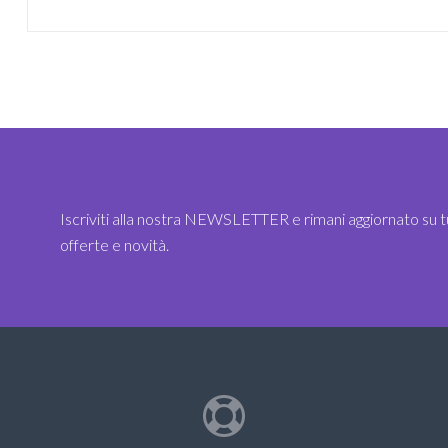
Iscriviti alla nostra NEWSLETTER e rimani aggiornato su t
offerte e novità.