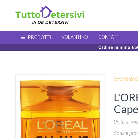
VOLANTINO
CONTATTI
PRODOTTI
Ordine minimo €50
L'OR
Capel
Unità di mis
Codice prod