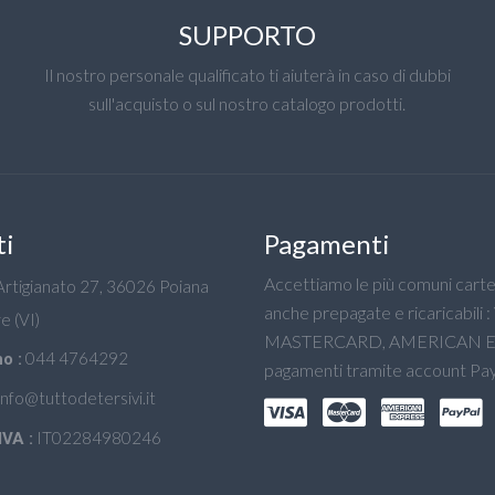
SUPPORTO
Il nostro personale qualificato ti aiuterà in caso di dubbi
sull'acquisto o sul nostro catalogo prodotti.
ti
Pagamenti
Accettiamo le più comuni carte 
'Artigianato 27, 36026 Poiana
anche prepagate e ricaricabili :
e (VI)
MASTERCARD, AMERICAN E
044 4764292
o :
pagamenti tramite account Pay
info@tuttodetersivi.it
IT02284980246
IVA :