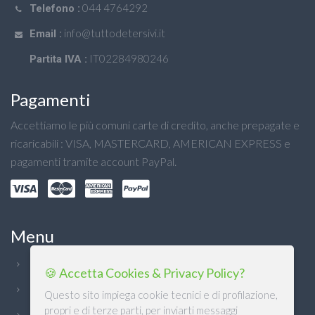
044 4764292
Telefono :
info@tuttodetersivi.it
Email :
IT02284980246
Partita IVA :
Pagamenti
Accettiamo le più comuni carte di credito, anche prepagate e
ricaricabili : VISA, MASTERCARD, AMERICAN EXPRESS e
pagamenti tramite account PayPal.
Menu
Chi Siamo
🍪 Accetta Cookies & Privacy Policy?
Condizioni generali
Questo sito impiega cookie tecnici e di profilazione,
propri e di terze parti, per inviarti messaggi
Privacy