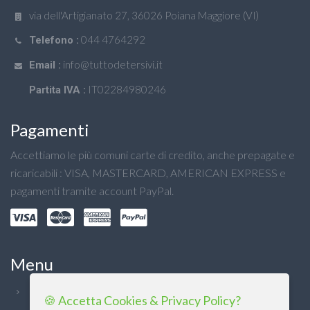
via dell'Artigianato 27, 36026 Poiana Maggiore (VI)
044 4764292
Telefono :
info@tuttodetersivi.it
Email :
IT02284980246
Partita IVA :
Pagamenti
Accettiamo le più comuni carte di credito, anche prepagate e
ricaricabili : VISA, MASTERCARD, AMERICAN EXPRESS e
pagamenti tramite account PayPal.
Menu
Chi Siamo
🍪 Accetta Cookies & Privacy Policy?