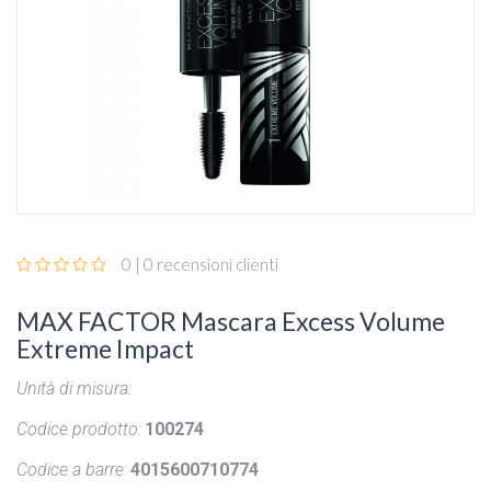
0 | 0 recensioni clienti
MAX FACTOR Mascara Excess Volume
Extreme Impact
Unità di misura:
Codice prodotto:
100274
Codice a barre:
4015600710774