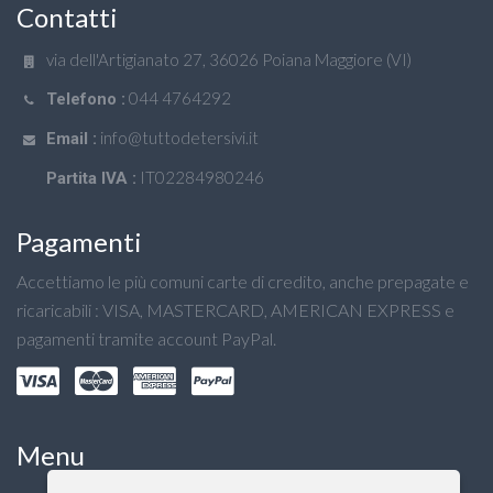
Contatti
via dell'Artigianato 27, 36026 Poiana Maggiore (VI)
044 4764292
Telefono :
info@tuttodetersivi.it
Email :
IT02284980246
Partita IVA :
Pagamenti
Accettiamo le più comuni carte di credito, anche prepagate e
ricaricabili : VISA, MASTERCARD, AMERICAN EXPRESS e
pagamenti tramite account PayPal.
Menu