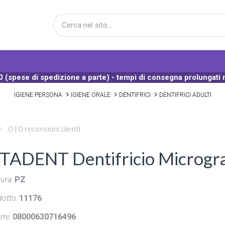
 (spese di spedizione a parte) - tempi di consegna prolungati 
IGIENE PERSONA
IGIENE ORALE
DENTIFRICI
DENTIFRICI ADULTI
0 | 0 recensioni clienti
ADENT Dentifricio Microgra
ura:
PZ
otto:
11176
rre:
08000630716496