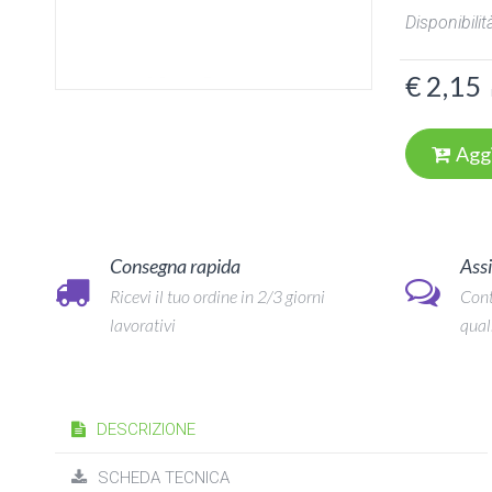
Disponibilità
€ 2,15
Agg
Consegna rapida
Assi
Ricevi il tuo ordine in 2/3 giorni
Cont
lavorativi
qual
DESCRIZIONE
SCHEDA TECNICA