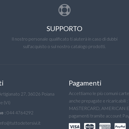
SUPPORTO
Il nostro personale qualificato ti aiuterà in caso di dubbi
sull'acquisto o sul nostro catalogo prodotti.
ti
Pagamenti
Accettiamo le più comuni carte 
'Artigianato 27, 36026 Poiana
anche prepagate e ricaricabili :
e (VI)
MASTERCARD, AMERICAN E
044 4764292
o :
pagamenti tramite account Pay
info@tuttodetersivi.it