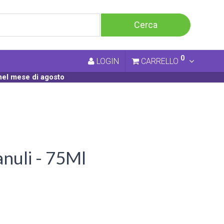
0
LOGIN
CARRELLO
nel mese di agosto
nuli - 75Ml