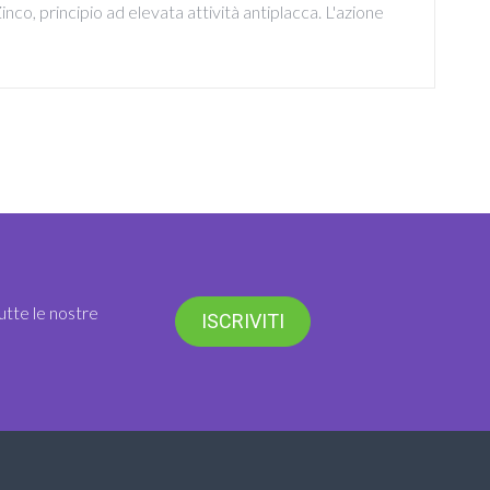
inco, principio ad elevata attività antiplacca. L'azione
utte le nostre
ISCRIVITI