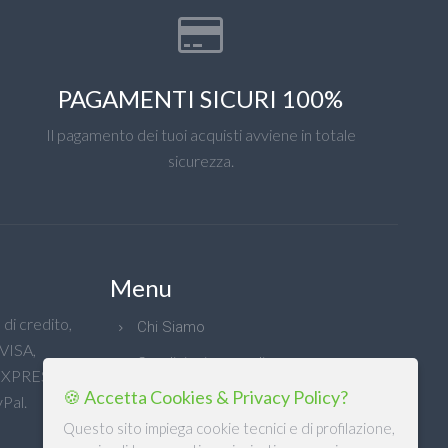
PAGAMENTI SICURI 100%
Il pagamento dei tuoi acquisti avviene in totale
sicurezza.
Menu
di credito,
Chi Siamo
 VISA,
Condizioni generali
XPRESS e
🍪 Accetta Cookies & Privacy Policy?
Privacy
Pal.
Questo sito impiega cookie tecnici e di profilazione,