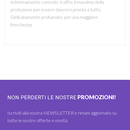
estremamente comodo: ti offre il massimo della
protezione per essere davvero pronta a tutto.
Delicatamente profumato, per una maggiore
freschezza.
PROMOZIONI!
NON PERDERTI LE NOSTRE
Iscriviti alla nostra NEWSLETTER e rimani aggiornato su
tutte le nostre offerte e novità.