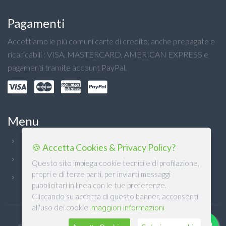
Pagamenti
Accettiamo le più comuni carte di credito, anche prepagate e
ricaricabili : VISA, MASTERCARD, AMERICAN EXPRESS e
pagamenti tramite account PayPal.
Menu
Chi Siamo
🍪 Accetta Cookies & Privacy Policy?
Condizioni generali
Questo sito impiega cookie tecnici e di profilazione,
propri e di terze parti, per inviarti messaggi
Privacy
pubblicitari in linea con le tue preferenze.
Cliccando su accetta di questo banner, acconsenti
all'uso dei cookie.
maggiori informazioni