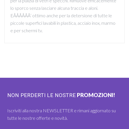
per la pulizia di vetri e specchi. Rimuove efficacemente
lo sporco senza lasciare alcuna traccia e aloni.
EÂÂÂÂÂÂ’ ottimo anche per la detersione di tutte le
piccole superfici lavabili in plastica, acciaio inox, marmo
e per schermi tv.
PROMOZIONI!
NON PERDERTI LE NOSTRE
Iscriviti alla nostra NEWSLETTER e rimani aggiornato su
tutte le nostre offerte e novità.