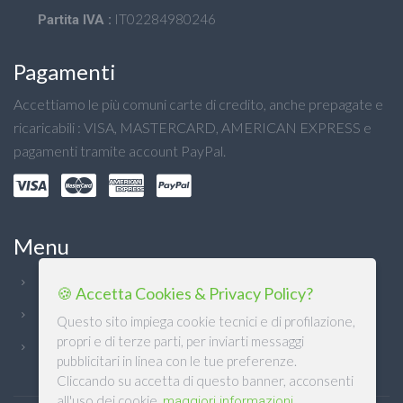
IT02284980246
Partita IVA :
Pagamenti
Accettiamo le più comuni carte di credito, anche prepagate e
ricaricabili : VISA, MASTERCARD, AMERICAN EXPRESS e
pagamenti tramite account PayPal.
Menu
Chi Siamo
🍪 Accetta Cookies & Privacy Policy?
Condizioni generali
Questo sito impiega cookie tecnici e di profilazione,
propri e di terze parti, per inviarti messaggi
Privacy
pubblicitari in linea con le tue preferenze.
Cliccando su accetta di questo banner, acconsenti
all'uso dei cookie.
maggiori informazioni