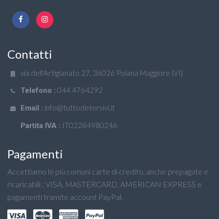
Contatti
via dell'Artigianato 27, 36026 Poiana Maggiore (VI)
044 4764292
Telefono :
info@tuttodetersivi.it
Email :
IT02284980246
Partita IVA :
Pagamenti
Accettiamo le più comuni carte di credito, anche prepagate e
ricaricabili : VISA, MASTERCARD, AMERICAN EXPRESS e
pagamenti tramite account PayPal.