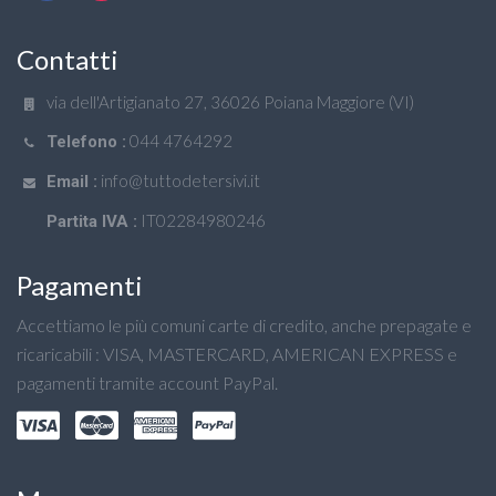
Contatti
via dell'Artigianato 27, 36026 Poiana Maggiore (VI)
044 4764292
Telefono :
info@tuttodetersivi.it
Email :
IT02284980246
Partita IVA :
Pagamenti
Accettiamo le più comuni carte di credito, anche prepagate e
ricaricabili : VISA, MASTERCARD, AMERICAN EXPRESS e
pagamenti tramite account PayPal.