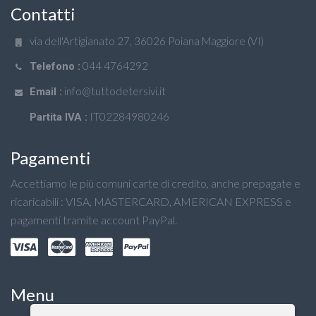
Contatti
via dell'Artigianato 27, 36026 Poiana Maggiore (VI)
044 4764292
Telefono :
info@tuttodetersivi.it
Email :
IT02284980246
Partita IVA :
Pagamenti
Accettiamo le più comuni carte di credito, anche prepagate e
ricaricabili : VISA, MASTERCARD, AMERICAN EXPRESS e
pagamenti tramite account PayPal.
Menu