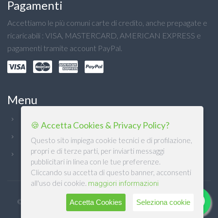
Pagamenti
Accettiamo le più comuni carte di credito, anche prepagate e
ricaricabili : VISA, MASTERCARD, AMERICAN EXPRESS e
pagamenti tramite account PayPal.
Menu
Chi Siamo
🍪 Accetta Cookies & Privacy Policy?
Condizioni generali
Questo sito impiega cookie tecnici e di profilazione,
propri e di terze parti, per inviarti messaggi
Privacy
pubblicitari in linea con le tue preferenze.
Cliccando su accetta di questo banner, acconsenti
all'uso dei cookie.
maggiori informazioni
© DB DETERSIVI Srl 2022. Design & Software mCommerce by
Accetta Cookies
Seleziona cookie
M.SOFT Srl