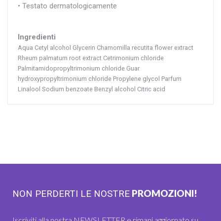
• Testato dermatologicamente
Ingredienti
Aqua Cetyl alcohol Glycerin Chamomilla recutita flower extract
Rheum palmatum root extract Cetrimonium chloride
Palmitamidopropyltrimonium chloride Guar
hydroxypropyltrimonium chloride Propylene glycol Parfum
Linalool Sodium benzoate Benzyl alcohol Citric acid
PROMOZIONI!
NON PERDERTI LE NOSTRE
Iscriviti alla nostra NEWSLETTER e rimani aggiornato su