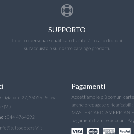
SUPPORTO
Il nostro personale qualificato ti aiuterà in caso di dubbi
sull'acquisto o sul nostro catalogo prodotti.
ti
Pagamenti
Accettiamo le più comuni carte 
'Artigianato 27, 36026 Poiana
anche prepagate e ricaricabili :
e (VI)
MASTERCARD, AMERICAN E
044 4764292
o :
pagamenti tramite account Pay
info@tuttodetersivi.it