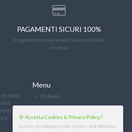
PAGAMENTI SICURI 100%
Il pagamento dei tuoi acquisti avviene in totale
sicurezza.
Menu
di credito,
Chi Siamo
 VISA,
Condizioni generali
XPRESS e
🍪 Accetta Cookies & Privacy Policy?
Privacy
Pal.
Questo sito impiega cookie tecnici e di profilazione,