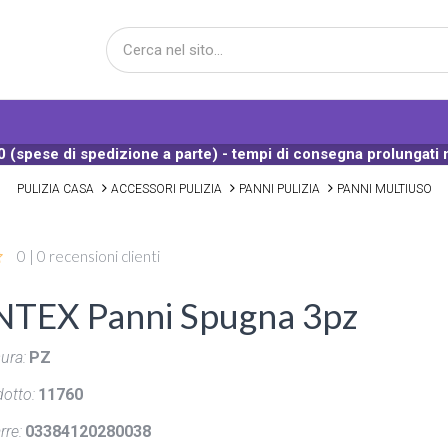
 (spese di spedizione a parte) - tempi di consegna prolungati 
PULIZIA CASA
ACCESSORI PULIZIA
PANNI PULIZIA
PANNI MULTIUSO
0 | 0 recensioni clienti
TEX Panni Spugna 3pz
ura:
PZ
otto:
11760
rre:
03384120280038