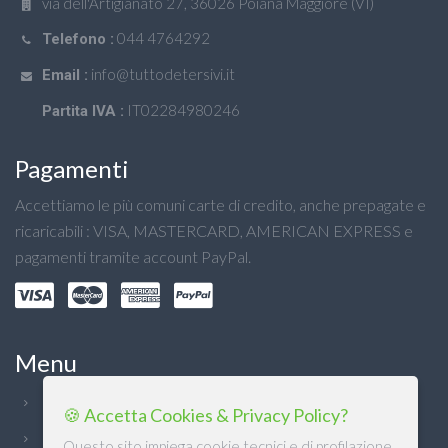
via dell'Artigianato 27, 36026 Poiana Maggiore (VI)
044 4764292
Telefono :
info@tuttodetersivi.it
Email :
IT02284980246
Partita IVA :
Pagamenti
Accettiamo le più comuni carte di credito, anche prepagate e
ricaricabili : VISA, MASTERCARD, AMERICAN EXPRESS e
pagamenti tramite account PayPal.
Menu
Chi Siamo
🍪 Accetta Cookies & Privacy Policy?
Condizioni generali
Questo sito impiega cookie tecnici e di profilazione,