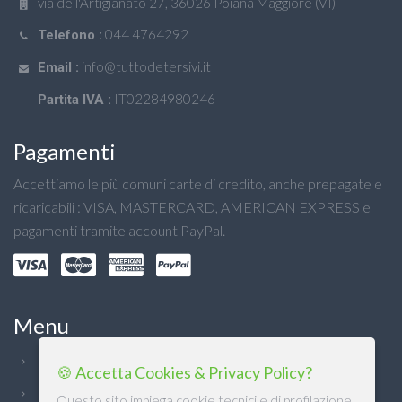
via dell'Artigianato 27, 36026 Poiana Maggiore (VI)
044 4764292
Telefono :
info@tuttodetersivi.it
Email :
IT02284980246
Partita IVA :
Pagamenti
Accettiamo le più comuni carte di credito, anche prepagate e
ricaricabili : VISA, MASTERCARD, AMERICAN EXPRESS e
pagamenti tramite account PayPal.
Menu
Chi Siamo
🍪 Accetta Cookies & Privacy Policy?
Condizioni generali
Questo sito impiega cookie tecnici e di profilazione,