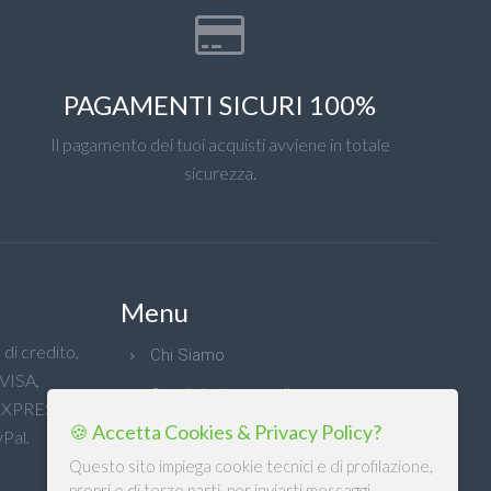
PAGAMENTI SICURI 100%
Il pagamento dei tuoi acquisti avviene in totale
sicurezza.
Menu
di credito,
Chi Siamo
 VISA,
Condizioni generali
XPRESS e
🍪 Accetta Cookies & Privacy Policy?
Privacy
Pal.
Questo sito impiega cookie tecnici e di profilazione,
propri e di terze parti, per inviarti messaggi