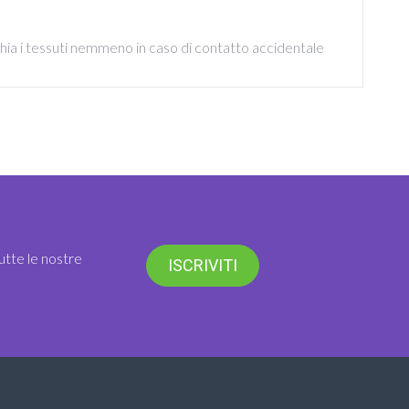
hia i tessuti nemmeno in caso di contatto accidentale
utte le nostre
ISCRIVITI