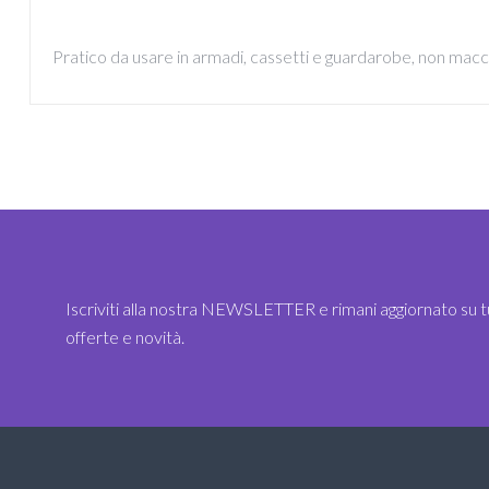
Pratico da usare in armadi, cassetti e guardarobe, non macc
Iscriviti alla nostra NEWSLETTER e rimani aggiornato su t
offerte e novità.