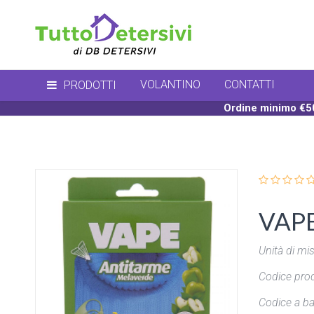
VOLANTINO
CONTATTI
PRODOTTI
Ordine minimo €50
VAPE
Unità di mis
Codice prod
Codice a ba