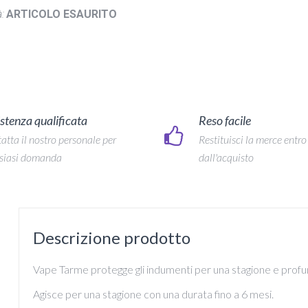
:
ARTICOLO ESAURITO
stenza qualificata
Reso facile
atta il nostro personale per
Restituisci la merce entro
siasi domanda
dall'acquisto
Descrizione prodotto
Vape Tarme protegge gli indumenti per una stagione e profum
Agisce per una stagione con una durata fino a 6 mesi.