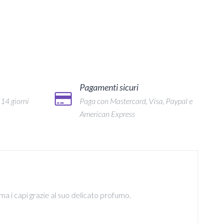
Pagamenti sicuri
 14 giorni
Paga con Mastercard, Visa, Paypal e
American Express
a i capi grazie al suo delicato profumo.