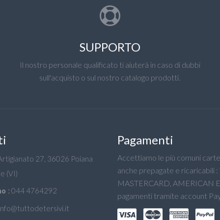
SUPPORTO
Il nostro personale qualificato ti aiuterà in caso di dubbi
sull'acquisto o sul nostro catalogo prodotti.
ti
Pagamenti
Accettiamo le più comuni carte 
'Artigianato 27, 36026 Poiana
anche prepagate e ricaricabili :
e (VI)
MASTERCARD, AMERICAN E
044 4764292
o :
pagamenti tramite account Pay
info@tuttodetersivi.it