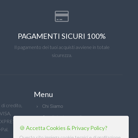
PAGAMENTI SICURI 100%
Il pagamento dei tuoi acquisti avviene in totale
sicurezza.
Menu
di credito,
Chi Siamo
 VISA,
Condizioni generali
XPRESS e
🍪 Accetta Cookies & Privacy Policy?
Privacy
Pal.
Questo sito impiega cookie tecnici e di profilazione,