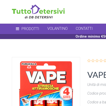
VOLANTINO
CONTATTI
PRODOTTI
Ordine minimo €50
VAPE 
Unità di mis
Codice prod
Codice a ba