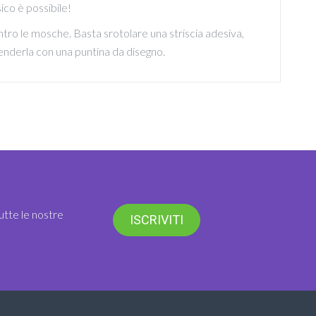
co è possibile!
ontro le mosche. Basta srotolare una striscia adesiva,
penderla con una puntina da disegno.
utte le nostre
ISCRIVITI