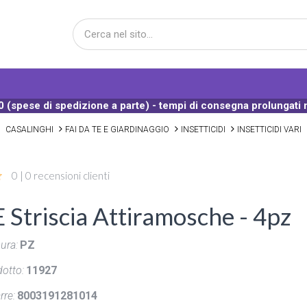
 (spese di spedizione a parte) - tempi di consegna prolungati 
CASALINGHI
FAI DA TE E GIARDINAGGIO
INSETTICIDI
INSETTICIDI VARI
0 | 0 recensioni clienti
Striscia Attiramosche - 4pz
ura:
PZ
otto:
11927
rre:
8003191281014