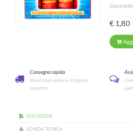
Disponibilità
€ 1,80
Agg
Consegna rapida
Assi
Ricevi il tuo ordine in 2/3 giorni
Cont
lavorativi
qual
DESCRIZIONE
SCHEDA TECNICA