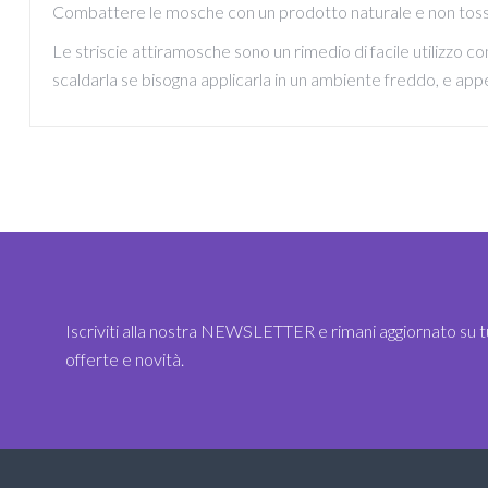
Combattere le mosche con un prodotto naturale e non tossi
Le striscie attiramosche sono un rimedio di facile utilizzo c
scaldarla se bisogna applicarla in un ambiente freddo, e ap
Iscriviti alla nostra NEWSLETTER e rimani aggiornato su t
offerte e novità.