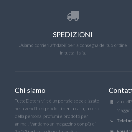
SPEDIZIONI
Usiamo corrieri affidabili per la consegna del tuo ordine
in tutta Italia.
Chi siamo
Contat
TuttoDetersivi.it è un portale specializzato
via dell
nella vendita di prodotti per la casa, la cura
Maggior
della persona, profumi e prodotti per
Telefon
animali. Vantiamo un magazzino con più di
15.000 articoli e 9 punti vendita.
Email :