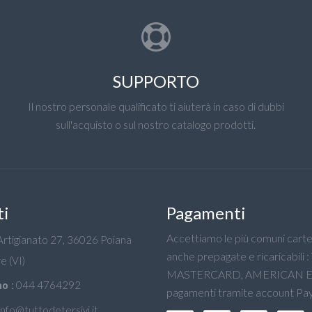
SUPPORTO
Il nostro personale qualificato ti aiuterà in caso di dubbi
sull'acquisto o sul nostro catalogo prodotti.
ti
Pagamenti
Accettiamo le più comuni carte 
'Artigianato 27, 36026 Poiana
anche prepagate e ricaricabili :
e (VI)
MASTERCARD, AMERICAN E
044 4764292
o :
pagamenti tramite account Pay
info@tuttodetersivi.it