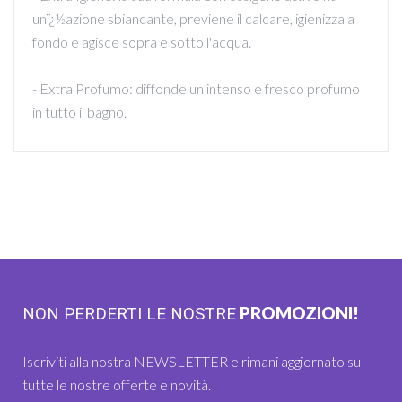
unï¿½azione sbiancante, previene il calcare, igienizza a
fondo e agisce sopra e sotto l'acqua.
- Extra Profumo: diffonde un intenso e fresco profumo
in tutto il bagno.
PROMOZIONI!
NON PERDERTI LE NOSTRE
Iscriviti alla nostra NEWSLETTER e rimani aggiornato su
tutte le nostre offerte e novità.