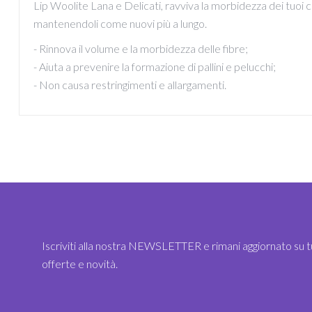
Lip Woolite Lana e Delicati, ravviva la morbidezza dei tuoi c
mantenendoli come nuovi più a lungo.
- Rinnova il volume e la morbidezza delle fibre;
- Aiuta a prevenire la formazione di pallini e pelucchi;
- Non causa restringimenti e allargamenti.
Iscriviti alla nostra NEWSLETTER e rimani aggiornato su t
offerte e novità.