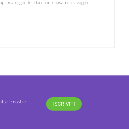
api proteggendoli dai danni causati dai lavaggi e
utte le nostre
ISCRIVITI