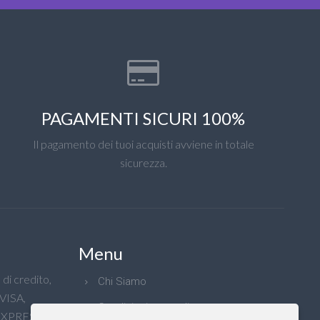
PAGAMENTI SICURI 100%
Il pagamento dei tuoi acquisti avviene in totale
sicurezza.
Menu
di credito,
Chi Siamo
 VISA,
Condizioni generali
XPRESS e