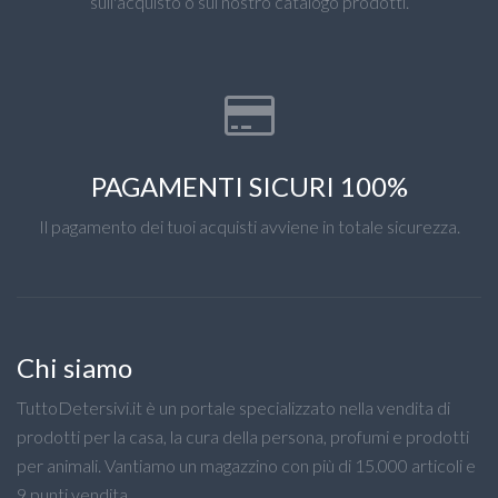
sull'acquisto o sul nostro catalogo prodotti.
PAGAMENTI SICURI 100%
Il pagamento dei tuoi acquisti avviene in totale sicurezza.
Chi siamo
TuttoDetersivi.it è un portale specializzato nella vendita di
prodotti per la casa, la cura della persona, profumi e prodotti
per animali. Vantiamo un magazzino con più di 15.000 articoli e
9 punti vendita.