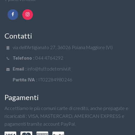
Contatti
via dell'Artigianato 27, 36026 Poiana Maggiore (VI)
044 4764292
Telefono :
info@tuttodetersivi.it
Email :
IT02284980246
Partita IVA :
Pagamenti
Accettiamo le più comuni carte di credito, anche prepagate e
ricaricabili : VISA, MASTERCARD, AMERICAN EXPRESS e
pagamenti tramite account PayPal.