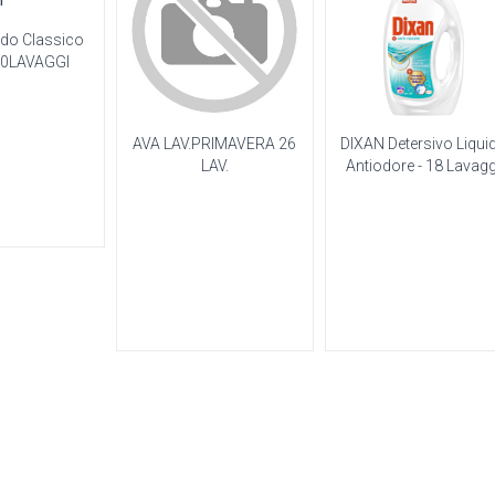
ido Classico
70LAVAGGI
AVA LAV.PRIMAVERA 26
DIXAN Detersivo Liqui
LAV.
Antiodore - 18 Lavagg