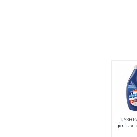
DASH Po
Igienizzant