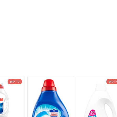
promo
prom