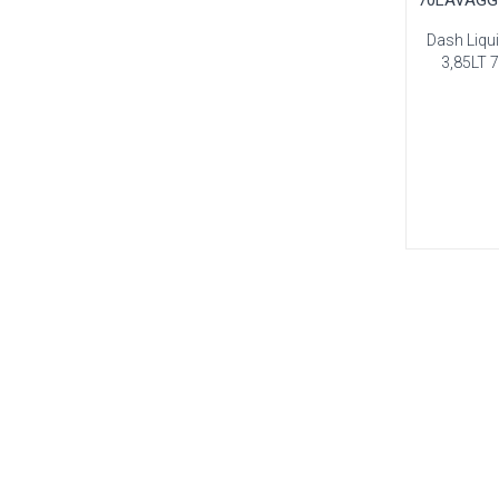
Dash Liqu
3,85LT 