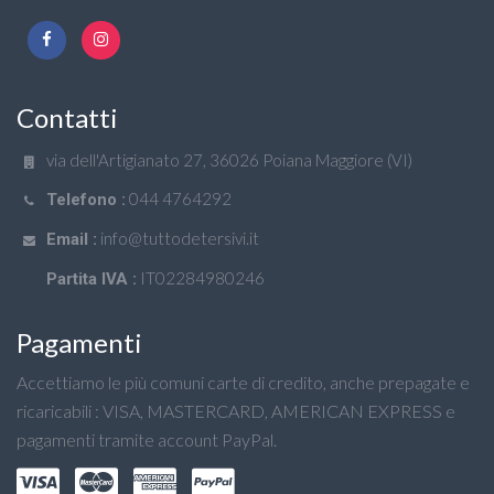
Contatti
via dell'Artigianato 27, 36026 Poiana Maggiore (VI)
044 4764292
Telefono :
info@tuttodetersivi.it
Email :
IT02284980246
Partita IVA :
Pagamenti
Accettiamo le più comuni carte di credito, anche prepagate e
ricaricabili : VISA, MASTERCARD, AMERICAN EXPRESS e
pagamenti tramite account PayPal.