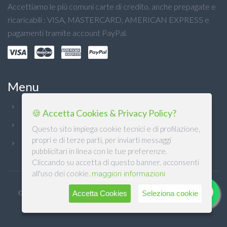
Accettiamo le più comuni carte di credito, anche prepagate e
ricaricabili : VISA, MASTERCARD, AMERICAN EXPRESS e
pagamenti tramite account PayPal.
Menu
Chi Siamo
🍪 Accetta Cookies & Privacy Policy?
Condizioni generali
Questo sito impiega cookie tecnici e di profilazione,
propri e di terze parti, per inviarti messaggi
Privacy
pubblicitari in linea con le tue preferenze.
Cliccando su accetta di questo banner, acconsenti
all'uso dei cookie.
maggiori informazioni
© DB DETERSIVI Srl 2022. Design & Software mCommerce by
Accetta Cookies
Seleziona cookie
M.SOFT Srl